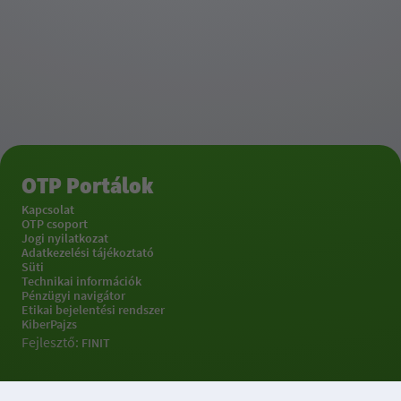
OTP Portálok
Kapcsolat
OTP csoport
Jogi nyilatkozat
Adatkezelési tájékoztató
Süti
Technikai információk
Pénzügyi navigátor
Etikai bejelentési rendszer
KiberPajzs
Fejlesztő:
FINIT