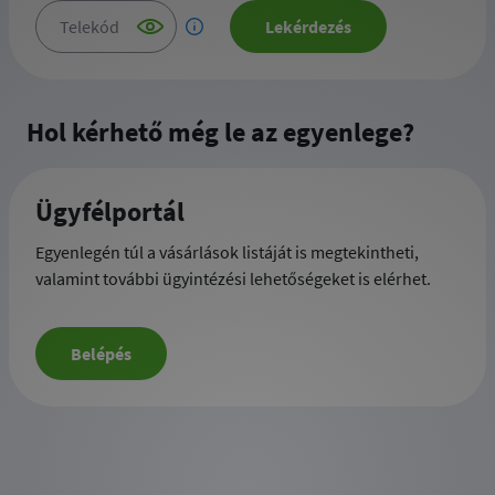
Telekód
Lekérdezés
Hol kérhető még le az egyenlege?
Ügyfélportál
Egyenlegén túl a vásárlások listáját is megtekintheti,
valamint további ügyintézési lehetőségeket is elérhet.
Belépés