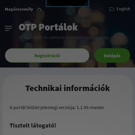
Magánszemély
English
OTP Portálok
OTP pénztári- és cafeteria-termékek ügyfélportálja
Regisztráció
Belépés
Technikai információk
A portál felület jelenlegi verziója: 1.1.95-master
Tisztelt látogató!