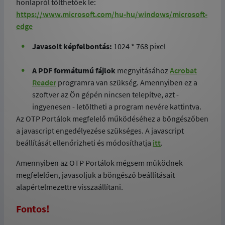
honlapról tölthetőek le:
https://www.microsoft.com/hu-hu/windows/microsoft-
edge
Javasolt képfelbontás:
1024 * 768 pixel
A PDF formátumú fájlok
megnyitásához
Acrobat
Reader
programra van szükség. Amennyiben ez a
szoftver az Ön gépén nincsen telepítve, azt -
ingyenesen - letöltheti a program nevére kattintva.
Az OTP Portálok megfelelő működéséhez a böngészőben
a javascript engedélyezése szükséges. A javascript
beállítását ellenőrizheti és módosíthatja
itt
.
Amennyiben az OTP Portálok mégsem működnek
megfelelően, javasoljuk a böngésző beállításait
alapértelmezettre visszaállítani.
Fontos!